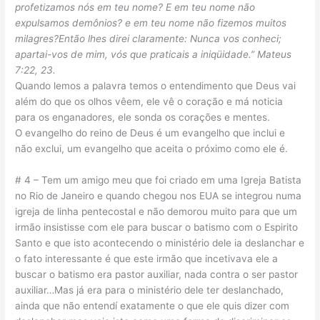
profetizamos nós em teu nome? E em teu nome não
expulsamos demônios? e em teu nome não fizemos muitos
milagres?
Então lhes direi claramente: Nunca vos conheci;
apartai-vos de mim, vós que praticais a iniqüidade.
” Mateus
7:22, 23.
Quando lemos a palavra temos o entendimento que Deus vai
além do que os olhos vêem, ele vê o coração e má noticia
para os enganadores, ele sonda os corações e mentes.
O evangelho do reino de Deus é um evangelho que inclui e
não exclui, um evangelho que aceita o próximo como ele é.
# 4 – Tem um amigo meu que foi criado em uma Igreja Batista
no Rio de Janeiro e quando chegou nos EUA se integrou numa
igreja de linha pentecostal e não demorou muito para que um
irmão insistisse com ele para buscar o batismo com o Espirito
Santo e que isto acontecendo o ministério dele ia deslanchar e
o fato interessante é que este irmão que incetivava ele a
buscar o batismo era pastor auxiliar, nada contra o ser pastor
auxiliar…Mas já era para o ministério dele ter deslanchado,
ainda que não entendí exatamente o que ele quis dizer com