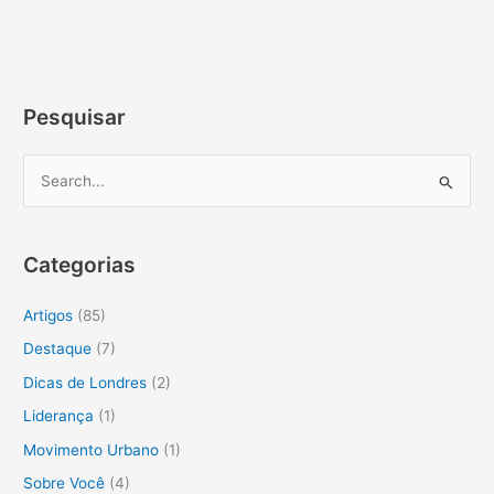
Pesquisar
P
e
s
Categorias
q
u
Artigos
(85)
i
Destaque
(7)
s
Dicas de Londres
(2)
a
Liderança
(1)
r
Movimento Urbano
(1)
p
o
Sobre Você
(4)