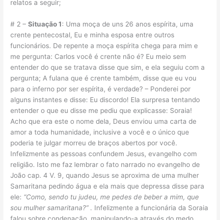
relatos a seguir;
# 2 –
Situação 1
: Uma moça de uns 26 anos espírita, uma
crente pentecostal, Eu e minha esposa entre outros
funcionários. De repente a moça espírita chega para mim e
me pergunta: Carlos você é crente não é? Eu meio sem
entender do que se tratava disse que sim, e ela seguiu com a
pergunta; A fulana que é crente também, disse que eu vou
para o inferno por ser espírita, é verdade? – Ponderei por
alguns instantes e disse: Eu discordo! Ela surpresa tentando
entender o que eu disse me pediu que explicasse: Soraia!
Acho que era este o nome dela, Deus enviou uma carta de
amor a toda humanidade, inclusive a você e o único que
poderia te julgar morreu de braços abertos por você.
Infelizmente as pessoas confundem Jesus, evangelho com
religião. Isto me faz lembrar o fato narrado no evangelho de
João cap. 4 V. 9, quando Jesus se aproxima de uma mulher
Samaritana pedindo água e ela mais que depressa disse para
ele:
“Como, sendo tu judeu, me pedes de beber a mim, que
sou mulher samaritana?” .
Infelizmente a funcionária da Soraia
falou sobre condenação, manipulando-a através do medo…