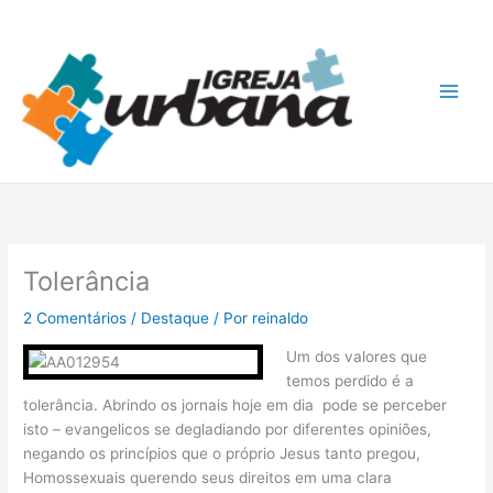
Ir
A
para
r
o
q
conteúdo
u
i
v
o
s
Tolerância
2 Comentários
/
Destaque
/ Por
reinaldo
Um dos valores que
temos perdido é a
tolerância. Abrindo os jornais hoje em dia pode se perceber
isto – evangelicos se degladiando por diferentes opiniões,
negando os princípios que o próprio Jesus tanto pregou,
Homossexuais querendo seus direitos em uma clara