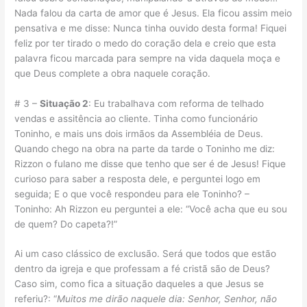
Nada falou da carta de amor que é Jesus. Ela ficou assim meio
pensativa e me disse: Nunca tinha ouvido desta forma! Fiquei
feliz por ter tirado o medo do coração dela e creio que esta
palavra ficou marcada para sempre na vida daquela moça e
que Deus complete a obra naquele coração.
# 3 –
Situação 2
: Eu trabalhava com reforma de telhado
vendas e assitência ao cliente. Tinha como funcionário
Toninho, e mais uns dois irmãos da Assembléia de Deus.
Quando chego na obra na parte da tarde o Toninho me diz:
Rizzon o fulano me disse que tenho que ser é de Jesus! Fique
curioso para saber a resposta dele, e perguntei logo em
seguida; E o que você respondeu para ele Toninho? –
Toninho: Ah Rizzon eu perguntei a ele: “Você acha que eu sou
de quem? Do capeta?!”
Ai um caso clássico de exclusão. Será que todos que estão
dentro da igreja e que professam a fé cristã são de Deus?
Caso sim, como fica a situação daqueles a que Jesus se
referiu?: “
Muitos me dirão naquele dia: Senhor, Senhor, não