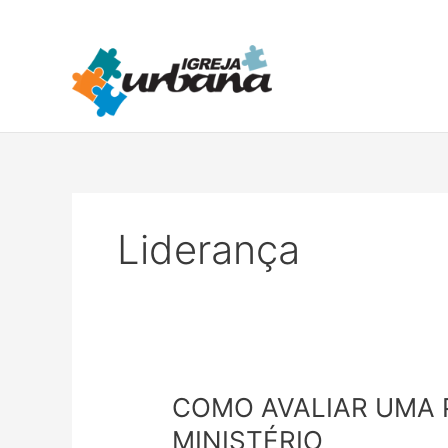
Ir
para
o
conteúdo
Liderança
COMO
COMO AVALIAR UMA 
AVALIAR
MINISTÉRIO