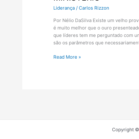
UMA
Liderança
/
Carlos Rizzon
POSSÍVEL
MUDANÇA
Por Nélio DaSilva Existe um velho prov
DE
é muito melhor que o ouro presentead
MINISTÉRIO
que líderes tem me perguntado com um
são os parâmetros que necessariament
Read More »
Copyright ©