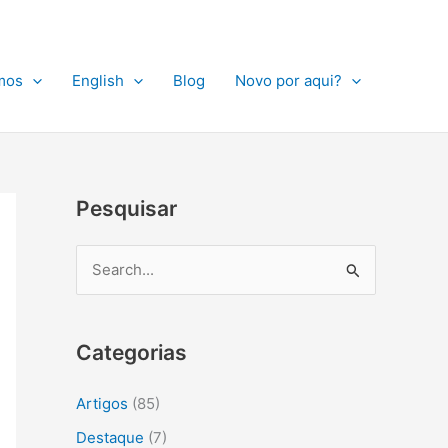
A
r
q
mos
English
Blog
Novo por aqui?
u
i
v
o
Pesquisar
s
P
e
s
Categorias
q
u
Artigos
(85)
i
Destaque
(7)