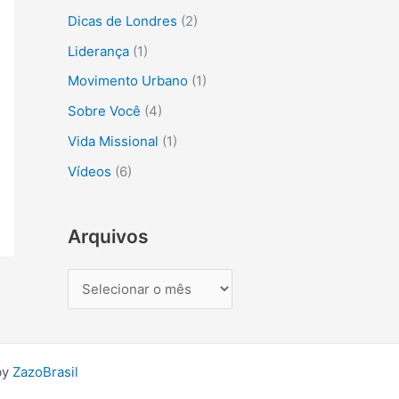
s
Dicas de Londres
(2)
a
Liderança
(1)
r
Movimento Urbano
(1)
p
Sobre Você
(4)
o
r
Vida Missional
(1)
:
Vídeos
(6)
Arquivos
by
ZazoBrasil