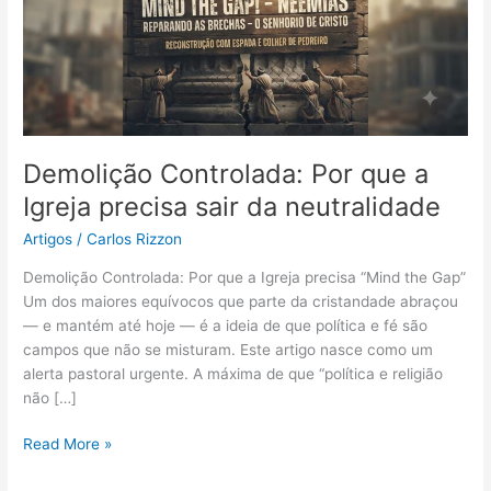
a
Igreja
precisa
sair
da
neutralidade
Demolição Controlada: Por que a
Igreja precisa sair da neutralidade
Artigos
/
Carlos Rizzon
Demolição Controlada: Por que a Igreja precisa “Mind the Gap”
Um dos maiores equívocos que parte da cristandade abraçou
— e mantém até hoje — é a ideia de que política e fé são
campos que não se misturam. Este artigo nasce como um
alerta pastoral urgente. A máxima de que “política e religião
não […]
Read More »