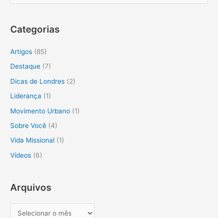
e
s
Categorias
q
u
Artigos
(85)
i
Destaque
(7)
s
Dicas de Londres
(2)
a
Liderança
(1)
r
Movimento Urbano
(1)
p
o
Sobre Você
(4)
r
Vida Missional
(1)
:
Vídeos
(6)
Arquivos