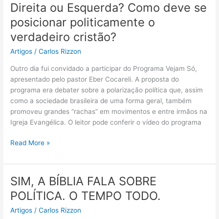
Direita ou Esquerda? Como deve se
Direita
ou
posicionar politicamente o
Esquerda?
verdadeiro cristão?
Como
deve
Artigos
/
Carlos Rizzon
se
Outro dia fui convidado a participar do Programa Vejam Só,
posicionar
apresentado pelo pastor Eber Cocareli. A proposta do
politicamente
programa era debater sobre a polarização política que, assim
o
como a sociedade brasileira de uma forma geral, também
verdadeiro
promoveu grandes “rachas” em movimentos e entre irmãos na
cristão?
Igreja Evangélica. O leitor pode conferir o vídeo do programa
Read More »
SIM, A BÍBLIA FALA SOBRE
SIM,
A
POLÍTICA. O TEMPO TODO.
BÍBLIA
Artigos
/
Carlos Rizzon
FALA