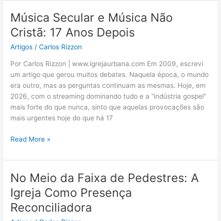
Música Secular e Música Não
Música
Secular
Cristã: 17 Anos Depois
e
Artigos
/
Carlos Rizzon
Música
Não
Por Carlos Rizzon | www.igrejaurbana.com Em 2009, escrevi
Cristã:
um artigo que gerou muitos debates. Naquela época, o mundo
17
era outro, mas as perguntas continuam as mesmas. Hoje, em
Anos
2026, com o streaming dominando tudo e a “indústria gospel”
Depois
mais forte do que nunca, sinto que aquelas provocações são
mais urgentes hoje do que há 17
Read More »
No Meio da Faixa de Pedestres: A
No
Meio
Igreja Como Presença
da
Reconciliadora
Faixa
de