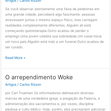
Artigos
/
Carlos Rizzon
Pedestres:
Se você observar atentamente uma faixa de pedestres em
A
uma grande cidade, perceberá algo fascinante: pessoas
Igreja
atravessam juntas o mesmo espaço físico, mas carregam
Como
realidades completamente diferentes. Alguém ali está
Presença
começando quimioterapia.Outro acabou de perder o
Reconciliadora
emprego.Uma jovem celebra sua sobriedade.Um casal inicia
um novo país.Alguém está indo a um funeral.Outro acabou de
ser curado.
Read More »
O arrependimento Woke
O
arrependimento
Artigos
/
Carlos Rizzon
Woke
por Carl Trueman Os reformadores delinearam diversas
marcas de uma verdadeira igreja: a pregação da Palavra, a
administração dos sacramentos e, por vezes, disciplina
piedosa e culto bíblico. Hoje, porém, eles precisariam adicionar