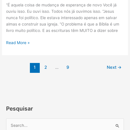
SOBRE
“É aquela coisa de mudança de esperança de novo Você já
POLÍTICA.
ouviu isso. Eu ouvi isso. Todos nós já ouvimos isso. “Jesus
O
nunca foi político. Ele estava interessado apenas em salvar
TEMPO
almas e construir sua igreja. ”O problema é que a Bíblia é um
TODO.
livro muito político. E as escrituras têm MUITO a dizer sobre
Read More »
1
2
…
9
Next
→
Pesquisar
P