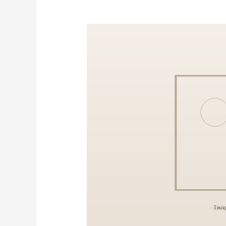
Red
Balon
–
One
Time
Blind