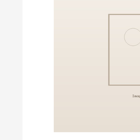
a
Tua
Vontade?