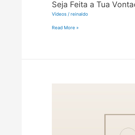
Seja Feita a Tua Vont
Vídeos
/
reinaldo
Read More »
3
Minutos
–
Os
falsos
profetas