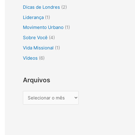
s
Dicas de Londres
(2)
a
Liderança
(1)
r
Movimento Urbano
(1)
p
Sobre Você
(4)
o
r
Vida Missional
(1)
:
Vídeos
(6)
Arquivos