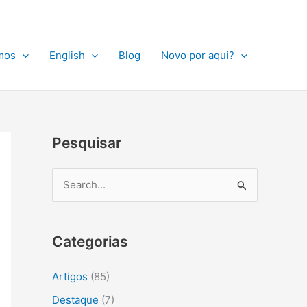
A
r
q
mos
English
Blog
Novo por aqui?
u
i
v
o
Pesquisar
s
P
e
s
Categorias
q
u
Artigos
(85)
i
Destaque
(7)