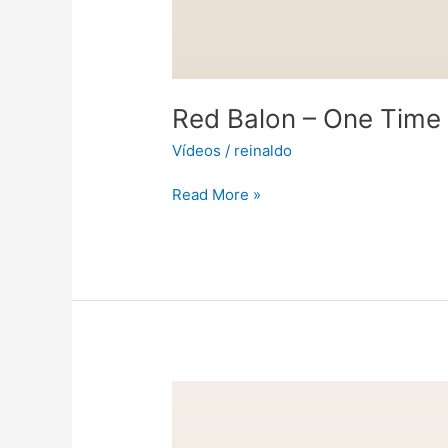
Red Balon – One Time 
Vídeos
/
reinaldo
Read More »
Verdadeiramente
um
discípulo