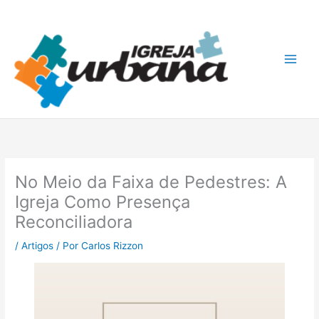
Ir
A
para
r
o
q
conteúdo
u
i
v
o
s
No Meio da Faixa de Pedestres: A
Igreja Como Presença
Reconciliadora
/
Artigos
/ Por
Carlos Rizzon