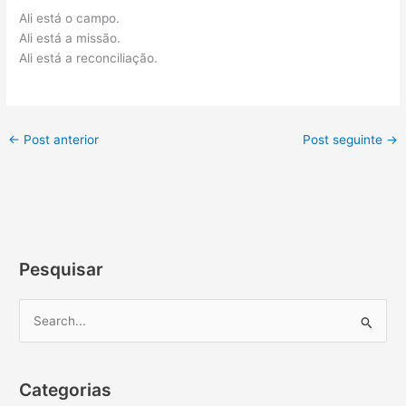
Ali está o campo.
Ali está a missão.
Ali está a reconciliação.
←
Post anterior
Post seguinte
→
Pesquisar
P
e
s
Categorias
q