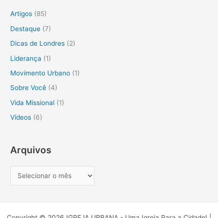
u
Artigos
(85)
i
Destaque
(7)
s
Dicas de Londres
(2)
a
Liderança
(1)
r
Movimento Urbano
(1)
p
o
Sobre Você
(4)
r
Vida Missional
(1)
:
Vídeos
(6)
Arquivos
Copyright © 2026 IGREJA URBANA - Uma Igreja Para a Cidade! |