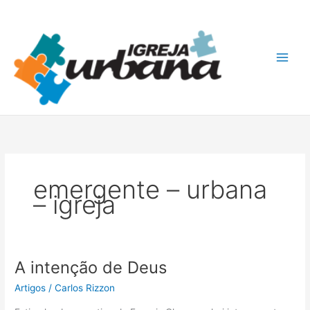
Ir
A
para
r
o
q
conteúdo
u
i
v
o
s
emergente – urbana
– igreja
A intenção de Deus
A
intenção
Artigos
/
Carlos Rizzon
de