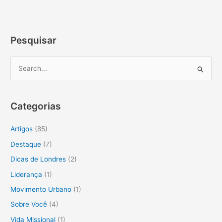
Pesquisar
P
e
s
Categorias
q
u
Artigos
(85)
i
Destaque
(7)
s
Dicas de Londres
(2)
a
Liderança
(1)
r
Movimento Urbano
(1)
p
o
Sobre Você
(4)
r
Vida Missional
(1)