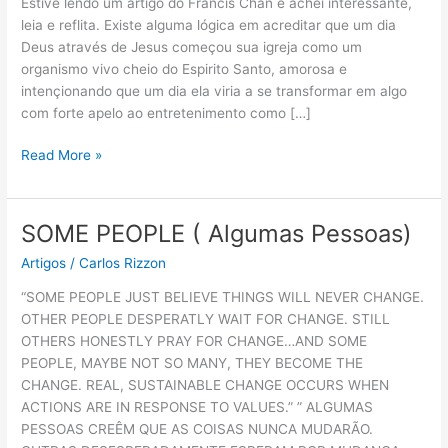
Deus
Estive lendo um artigo do Francis Chan e achei interessante,
leia e reflita. Existe alguma lógica em acreditar que um dia
Deus através de Jesus começou sua igreja como um
organismo vivo cheio do Espirito Santo, amorosa e
intençionando que um dia ela viria a se transformar em algo
com forte apelo ao entretenimento como […]
Read More »
SOME PEOPLE ( Algumas Pessoas)
SOME
PEOPLE
Artigos
/
Carlos Rizzon
(
Algumas
“SOME PEOPLE JUST BELIEVE THINGS WILL NEVER CHANGE.
Pessoas)
OTHER PEOPLE DESPERATLY WAIT FOR CHANGE. STILL
OTHERS HONESTLY PRAY FOR CHANGE…AND SOME
PEOPLE, MAYBE NOT SO MANY, THEY BECOME THE
CHANGE. REAL, SUSTAINABLE CHANGE OCCURS WHEN
ACTIONS ARE IN RESPONSE TO VALUES.” ” ALGUMAS
PESSOAS CREÊM QUE AS COISAS NUNCA MUDARÃO.