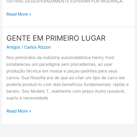
OUTRAS DESESPERADAMENTE ESPERAM POR MUDANÇA.
Read More »
GENTE EM PRIMEIRO LUGAR
GENTE
EM
Artigos
/
Carlos Rizzon
PRIMEIRO
LUGAR
Nos primórdios da indústria automobilística Henry Ford
estabeleceu um paradigma sem precedentes, ao usar
produção técnica em massa e peças-padrões para seus
carros. Sua filosofia era de que ao criar um tipo de carro ele
poderia produzi-lo com dois benefícios fundamentais: rápido e
barato. Seu Modelo T, realmente com preço muito razoável,
supriu a necessidade
Read More »