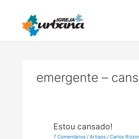
Ir
para
o
conteúdo
emergente – can
Estou
Estou cansado!
cansado!
7 Comentários
/
Artigos
/
Carlos Rizzo