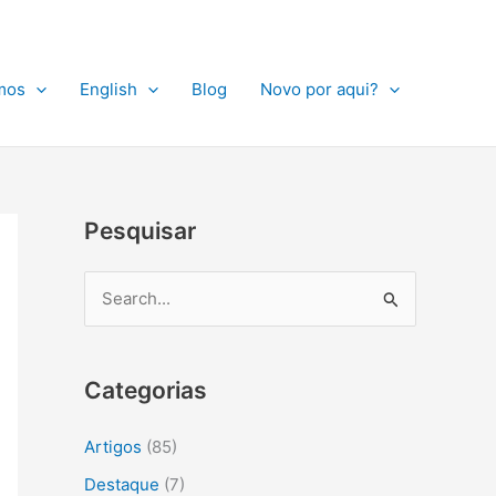
A
r
q
mos
English
Blog
Novo por aqui?
u
i
v
o
Pesquisar
s
P
e
s
Categorias
q
u
Artigos
(85)
i
Destaque
(7)