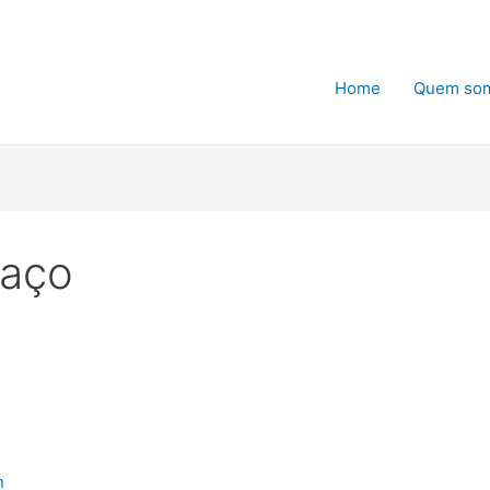
Home
Quem so
saço
n