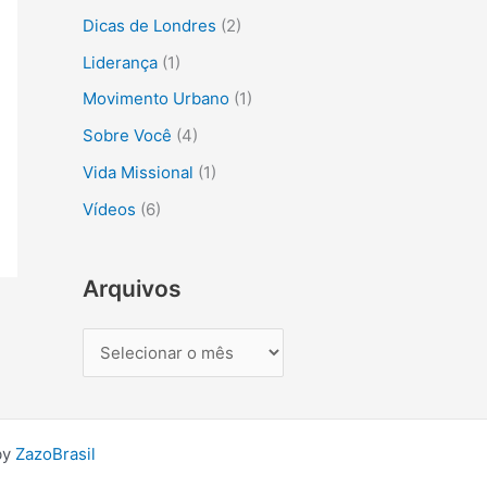
s
Dicas de Londres
(2)
a
Liderança
(1)
r
Movimento Urbano
(1)
p
Sobre Você
(4)
o
r
Vida Missional
(1)
:
Vídeos
(6)
Arquivos
by
ZazoBrasil