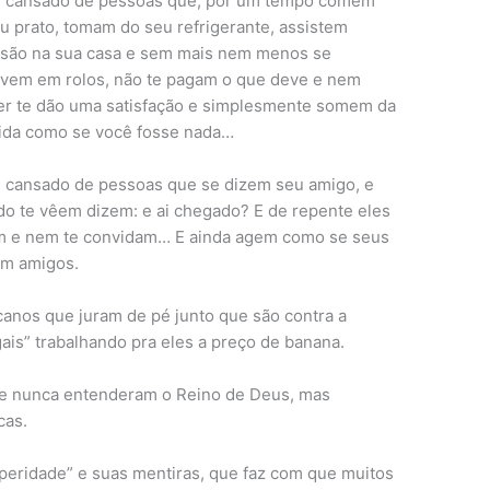
u cansado de pessoas que, por um tempo comem
u prato, tomam do seu refrigerante, assistem
isão na sua casa e sem mais nem menos se
vem em rolos, não te pagam o que deve e nem
r te dão uma satisfação e simplesmente somem da
ida como se você fosse nada…
 cansado de pessoas que se dizem seu amigo, e
o te vêem dizem: e ai chegado? E de repente eles
m e nem te convidam… E ainda agem como se seus
em amigos.
canos que juram de pé junto que são contra a
gais” trabalhando pra eles a preço de banana.
ue nunca entenderam o Reino de Deus, mas
cas.
peridade” e suas mentiras, que faz com que muitos