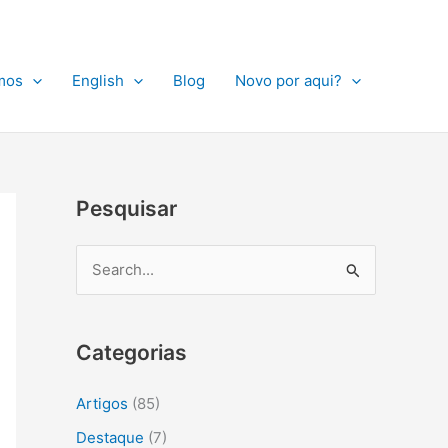
A
r
q
mos
English
Blog
Novo por aqui?
u
i
v
o
Pesquisar
s
P
e
s
Categorias
q
u
Artigos
(85)
i
Destaque
(7)