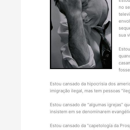
Esto
no se
telev
envol
seque
sua v
Estou
quand
casa
foss
Estou cansado da hipocrisia dos ameri
imigração ilegal, mas tem pessoas “ile
Estou cansado de “algumas igrejas” q
insistem em se denominarem evangéli
Estou cansado da “capetología da Pros