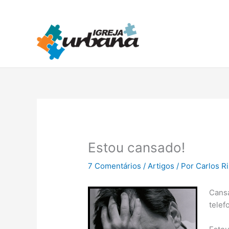
Ir
para
o
conteúdo
Estou cansado!
7 Comentários
/
Artigos
/ Por
Carlos R
Cansa
telef