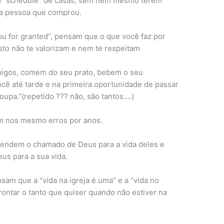
m “schedule” de casas, sem nem mesmo terem
da pessoa que comprou.
u for granted”, pensam que o que você faz por
isto não te valorizam e nem te respeitam
migos, comem do seu prato, bebem o seu
ocê até tarde e na primeira oportunidade de passar
upa.”(repetido ??? não, são tantos….)
m nos mesmo erros por anos.
endem o chamado de Deus para a vida deles e
us para a sua vida.
am que a “vida na igreja é uma” e a “vida no
rontar o tanto que quiser quando não estiver na