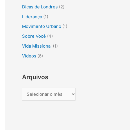
s
Dicas de Londres
(2)
a
Liderança
(1)
r
Movimento Urbano
(1)
p
Sobre Você
(4)
o
r
Vida Missional
(1)
:
Vídeos
(6)
Arquivos