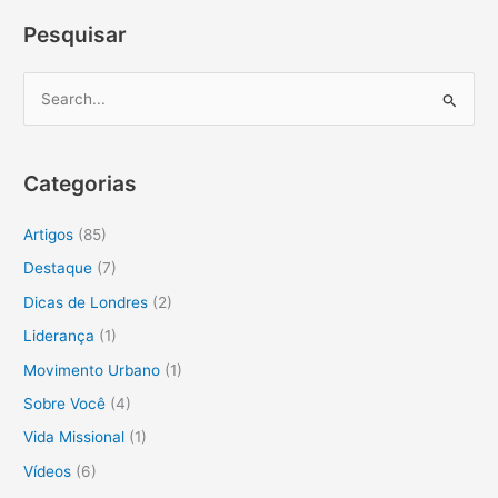
Pesquisar
P
e
s
Categorias
q
u
Artigos
(85)
i
Destaque
(7)
s
Dicas de Londres
(2)
a
Liderança
(1)
r
Movimento Urbano
(1)
p
o
Sobre Você
(4)
r
Vida Missional
(1)
:
Vídeos
(6)