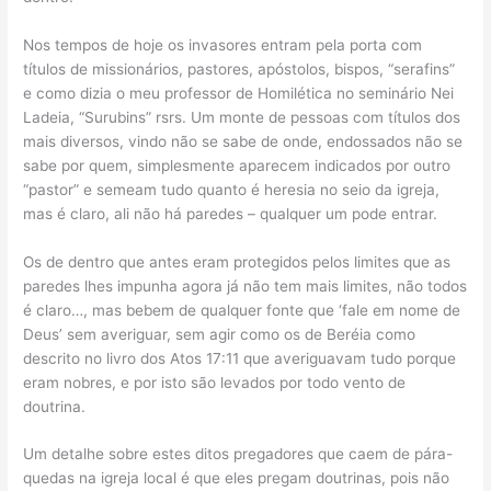
Nos tempos de hoje os invasores entram pela porta com
títulos de missionários, pastores, apóstolos, bispos, “serafins”
e como dizia o meu professor de Homilética no seminário Nei
Ladeia, “Surubins” rsrs. Um monte de pessoas com títulos dos
mais diversos, vindo não se sabe de onde, endossados não se
sabe por quem, simplesmente aparecem indicados por outro
“pastor” e semeam tudo quanto é heresia no seio da igreja,
mas é claro, ali não há paredes – qualquer um pode entrar.
Os de dentro que antes eram protegidos pelos limites que as
paredes lhes impunha agora já não tem mais limites, não todos
é claro…, mas bebem de qualquer fonte que ‘fale em nome de
Deus’ sem averiguar, sem agir como os de Beréia como
descrito no livro dos Atos 17:11 que averiguavam tudo porque
eram nobres, e por isto são levados por todo vento de
doutrina.
Um detalhe sobre estes ditos pregadores que caem de pára-
quedas na igreja local é que eles pregam doutrinas, pois não