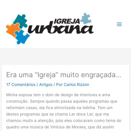
Ir
A
para
r
o
q
conteúdo
u
i
v
o
s
Era uma “Igreja” muito engraçada…
17 Comentários
/
Artigos
/ Por
Carlos Rizzon
Minha esposa tem o dom de design de interiores e ama
construção. Sempre quando passa aqueles programas que
reformam casas, ela fica sintonizada na telinha. Tem um
destes programas que se chama Lar doce Lar, que me
chamou muito a atenção, pois eles colocaram como tema do
quadro uma música de Vinícius de Moraes, que diz assim: