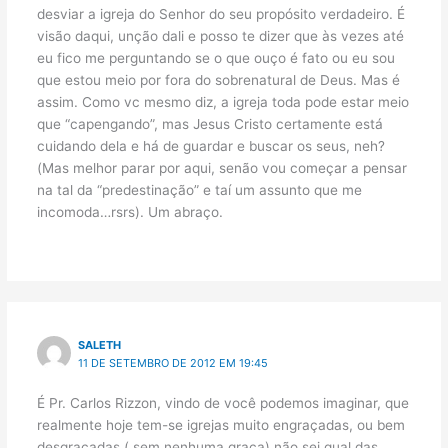
desviar a igreja do Senhor do seu propósito verdadeiro. É
visão daqui, unção dali e posso te dizer que às vezes até
eu fico me perguntando se o que ouço é fato ou eu sou
que estou meio por fora do sobrenatural de Deus. Mas é
assim. Como vc mesmo diz, a igreja toda pode estar meio
que “capengando”, mas Jesus Cristo certamente está
cuidando dela e há de guardar e buscar os seus, neh?
(Mas melhor parar por aqui, senão vou começar a pensar
na tal da “predestinação” e taí um assunto que me
incomoda…rsrs). Um abraço.
SALETH
11 DE SETEMBRO DE 2012 EM 19:45
É Pr. Carlos Rizzon, vindo de você podemos imaginar, que
realmente hoje tem-se igrejas muito engraçadas, ou bem
desgraçadas ( sem nenhuma graça) não sei qual das