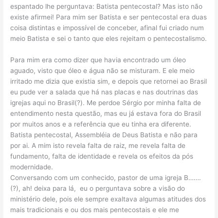
espantado lhe perguntava: Batista pentecostal? Mas isto não
existe afirmei! Para mim ser Batista e ser pentecostal era duas
coisa distintas e impossível de conceber, afinal fui criado num
meio Batista e sei o tanto que eles rejeitam o pentecostalismo.
Para mim era como dizer que havia encontrado um óleo
aguado, visto que óleo e água não se misturam. E ele meio
irritado me dizia que existia sim, e depois que retornei ao Brasil
eu pude ver a salada que há nas placas e nas doutrinas das
igrejas aqui no Brasil(?). Me perdoe Sérgio por minha falta de
entendimento nesta questão, mas eu já estava fora do Brasil
por muitos anos e a referência que eu tinha era diferente.
Batista pentecostal, Assembléia de Deus Batista e não para
por ai. A mim isto revela falta de raiz, me revela falta de
fundamento, falta de identidade e revela os efeitos da pós
modernidade.
Conversando com um conhecido, pastor de uma igreja B…….
(?), ah! deixa para lá, eu o perguntava sobre a visão do
ministério dele, pois ele sempre exaltava algumas atitudes dos
mais tradicionais e ou dos mais pentecostais e ele me