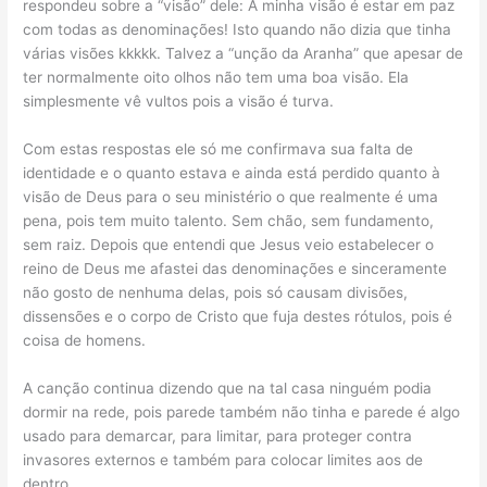
respondeu sobre a “visão” dele: A minha visão é estar em paz
com todas as denominações! Isto quando não dizia que tinha
várias visões kkkkk. Talvez a “unção da Aranha” que apesar de
ter normalmente oito olhos não tem uma boa visão. Ela
simplesmente vê vultos pois a visão é turva.
Com estas respostas ele só me confirmava sua falta de
identidade e o quanto estava e ainda está perdido quanto à
visão de Deus para o seu ministério o que realmente é uma
pena, pois tem muito talento. Sem chão, sem fundamento,
sem raiz. Depois que entendi que Jesus veio estabelecer o
reino de Deus me afastei das denominações e sinceramente
não gosto de nenhuma delas, pois só causam divisões,
dissensões e o corpo de Cristo que fuja destes rótulos, pois é
coisa de homens.
A canção continua dizendo que na tal casa ninguém podia
dormir na rede, pois parede também não tinha e parede é algo
usado para demarcar, para limitar, para proteger contra
invasores externos e também para colocar limites aos de
dentro.