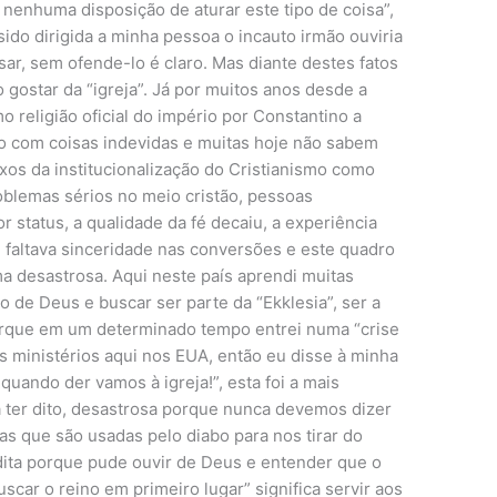
nenhuma disposição de aturar este tipo de coisa”,
ido dirigida a minha pessoa o incauto irmão ouviria
ar, sem ofende-lo é claro. Mas diante destes fatos
gostar da “igreja”. Já por muitos anos desde a
o religião oficial do império por Constantino a
do com coisas indevidas e muitas hoje não sabem
xos da institucionalização do Cristianismo como
problemas sérios no meio cristão, pessoas
 status, a qualidade da fé decaiu, a experiência
a, faltava sinceridade nas conversões e este quadro
a desastrosa. Aqui neste país aprendi muitas
o de Deus e buscar ser parte da “Ekklesia”, ser a
 porque em um determinado tempo entrei numa “crise
os ministérios aqui nos EUA, então eu disse à minha
quando der vamos à igreja!”, esta foi a mais
a ter dito, desastrosa porque nunca devemos dizer
rças que são usadas pelo diabo para nos tirar do
dita porque pude ouvir de Deus e entender que o
scar o reino em primeiro lugar” significa servir aos