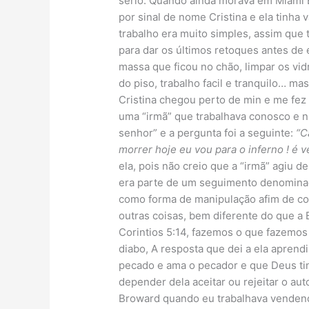
sério. Quando ainda morava em Miami 
por sinal de nome Cristina e ela tinha
trabalho era muito simples, assim que 
para dar os últimos retoques antes de e
massa que ficou no chão, limpar os vidr
do piso, trabalho facil e tranquilo… ma
Cristina chegou perto de min e me fez
uma “irmã” que trabalhava conosco e n
senhor” e a pergunta foi a seguinte:
“C
morrer hoje eu vou para o inferno ! é v
ela, pois não creio que a “irmã” agiu d
era parte de um seguimento denominac
como forma de manipulação afim de co
outras coisas, bem diferente do que a Bí
Corintios 5:14, fazemos o que fazemos
diabo, A resposta que dei a ela aprend
pecado e ama o pecador e que Deus tin
depender dela aceitar ou rejeitar o au
Broward quando eu trabalhava vendend