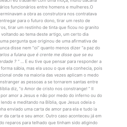
Beach eu trabalhei com uma moça, muito bacana
 vários funcionários entre homens e mulheres.O
terminavam a obra as construtora nos contratava
ntregar para o futuro dono, tirar um resto de
os, tirar um restinho de tinta que ficou no granito
s voltando ao tema deste artigo, um certo dia
 uma pergunta que originou de uma afirmativa de
unca disse nem “oi” quanto menos dizer “a paz do
arlos a fulana que é crente me disse que se eu
erdade ? “
… E eu tive que pensar para responder a
e forma sábia, mas ela usou o que ela conhecia, pois
ional onde na maioria das vezes aplicam o medo
nstranger as pessoas a se tornarem santas entre
blia diz, “o Amor de cristo nos constrange! ” II
 por amor a Jesus e não por medo do inferno ou do
i lendo e meditando na Bíblia, que Jesus odeia o
ha enviado uma carta de amor para ela e tudo ia
tor da carta e seu amor. Outro caso aconteceu já em
o reparos para telhado que tinham sido atigindo