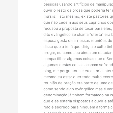
pessoas usando artifícios de manipulaç
ouvir o resto da prosa que poderia ter
(rsrsrs), isto mesmo, existe pastores 
que não cedem aos seus caprichos doe
recusou a proposta de tocar para eles,
dito evângélico se chama “oferta” era
esposa gosta de ir nessas reuniões de
disse que a irmã que dirigia o culto t
pregar, eu como sou ainda um estudan
compartilhar algumas coisas que o Sen
algumas destas coisas acabam sofrend
blog, me perguntou se eu estaria inter
mesmo eu estar querendo muito exercit
reunião de oração era parte de uma den
como sendo algo evângélico mas é verd
denominação já tinham formatado na c
que eles estaria dispostos a ouvir e at
Não é segredo para ninguém a forma co