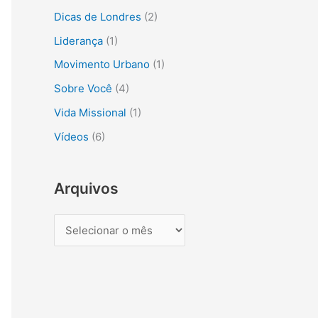
s
Dicas de Londres
(2)
a
Liderança
(1)
r
Movimento Urbano
(1)
p
Sobre Você
(4)
o
r
Vida Missional
(1)
:
Vídeos
(6)
Arquivos