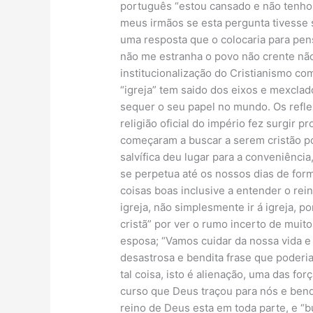
português “estou cansado e não tenho 
meus irmãos se esta pergunta tivesse s
uma resposta que o colocaria para pens
não me estranha o povo não crente não 
institucionalização do Cristianismo com
“igreja” tem saido dos eixos e mexcla
sequer o seu papel no mundo. Os refle
religião oficial do império fez surgir 
começaram a buscar a serem cristão por
salvífica deu lugar para a conveniênci
se perpetua até os nossos dias de form
coisas boas inclusive a entender o rein
igreja, não simplesmente ir á igreja,
cristã” por ver o rumo incerto de muit
esposa; “Vamos cuidar da nossa vida e 
desastrosa e bendita frase que poderi
tal coisa, isto é alienação, uma das fo
curso que Deus traçou para nós e ben
reino de Deus esta em toda parte, e “bu