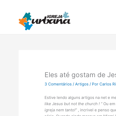
Ir
para
o
conteúdo
Eles até gostam de Je
3 Comentários
/
Artigos
/ Por
Carlos R
Estive lendo alguns artigos na net e m
like Jesus but not the church ! “
Ou em 
igreja nem tanto!”
, incrivel e penso q