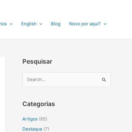
A
r
q
mos
English
Blog
Novo por aqui?
u
i
v
o
Pesquisar
s
P
e
s
Categorias
q
u
Artigos
(85)
i
Destaque
(7)