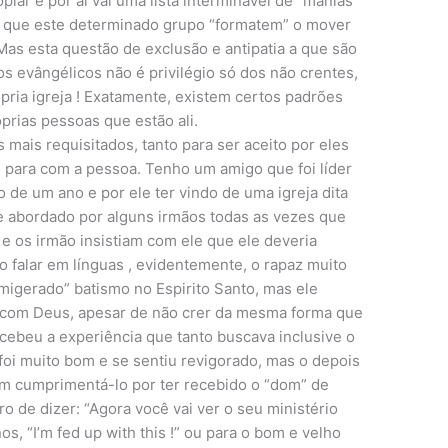
opiar e por ai vai uma lista interminavel de “manias”
om que este determinado grupo “formatem” o mover
Mas esta questão de exclusão e antipatia a que são
s evângélicos não é privilégio só dos não crentes,
ópria igreja ! Exatamente, existem certos padrões
rias pessoas que estão ali.
 mais requisitados, tanto para ser aceito por eles
 para com a pessoa. Tenho um amigo que foi líder
 de um ano e por ele ter vindo de uma igreja dita
pre abordado por alguns irmãos todas as vezes que
, e os irmão insistiam com ele que ele deveria
 o falar em línguas , evidentemente, o rapaz muito
migerado” batismo no Espirito Santo, mas ele
 com Deus, apesar de não crer da mesma forma que
cebeu a experiência que tanto buscava inclusive o
foi muito bom e se sentiu revigorado, mas o depois
ham cumprimentá-lo por ter recebido o “dom” de
 de dizer: “Agora você vai ver o seu ministério
s, “I’m fed up with this !” ou para o bom e velho