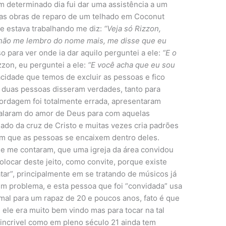
m determinado dia fui dar uma assistência a um
 as obras de reparo de um telhado em Coconut
e estava trabalhando me diz:
“Veja só Rizzon,
 não me lembro do nome mais, me disse que eu
so para ver onde ia dar aquilo perguntei a ele:
“E o
zzon, eu perguntei a ele:
“E você acha que eu sou
pacidade que temos de excluir as pessoas e fico
duas pessoas disseram verdades, tanto para
ordagem foi totalmente errada, apresentaram
alaram do amor de Deus para com aquelas
iado da cruz de Cristo e muitas vezes cria padrões
m que as pessoas se encaixem dentro deles.
e me contaram, que uma igreja da área convidou
olocar deste jeito, como convite, porque existe
atar”, principalmente em se tratando de músicos já
em problema, e esta pessoa que foi “convidada” usa
al para um rapaz de 20 e poucos anos, fato é que
 ele era muito bem vindo mas para tocar na tal
, incrivel como em pleno século 21 ainda tem