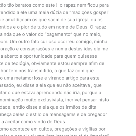
ão tão baratos como este !, o rapaz nem ficou para
 rendido a ele uma meia dúzia de “madições gospel”
que amaldiçoam os que saem de sua igreja, ou os
ntios e o pior de tudo em nome de Deus. O rapaz
 ainda que o valor do “pagamento” que no meio,
 bom. Um outro fato curioso ocorreu comigo, minha
 oração e consagrações e numa destas idas ela me
inha aberto a oportunidade para quem quisesse
te de teológia, obviamente estou sempre afim de
hor tem nos transmitido, o que faz com que
o uma metamorfose e virando artigo para este
essado, eu disse a ela que eu não aceitava , que
ar o que estava aprendendo não iria, porque a
ominação muito exclusivista, incrivel pensar nisto
ade, então disse a ela que os irmãos de dita
abeça deles o estilo de mensagems e de pregador
é a aceitar como vindo de Deus.
mo acontece em cultos, pregações e vigílias por