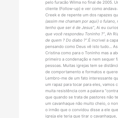
pelo furacão Wilma no final de 2005. U
cliente (Follow-up) e ver como andava
Creek e de repente um dos rapazes qu
(assim me chamam por aqui) o fulano,
tenho que ser é de Jesus”
, Ai eu curio
que você respondeu Toninho ?”
, Ah Ri
de quem ? Do diabo ?”
.É incrivel a ca
pensando como Deus vê isto tudo… As 
Cristina como para o Toninho mas a ab
primeiro a condenação e nem sequer f
pessoas. Muitas igrejas tem se distânc
de comportamento e formatos e quere
Lembro-me de um fato interessante qu
um rapaz para tocar para eles, vamos c
muita resistência com a palavra “contr
que quando se trata de pastores não t
um cavanhaque não muito cheio, o norm
o irmão que o convidou disse a ele que
igreja ele teria que tirar o cavanhaque