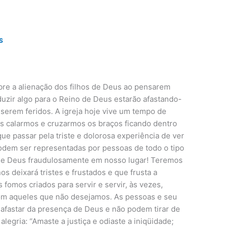
S
re a alienação dos filhos de Deus ao pensarem
duzir algo para o Reino de Deus estarão afastando-
serem feridos. A igreja hoje vive um tempo de
nos calarmos e cruzarmos os braços ficando dentro
e passar pela triste e dolorosa experiência de ver
odem ser representadas por pessoas de todo o tipo
a de Deus fraudulosamente em nosso lugar! Teremos
s deixará tristes e frustados e que frusta a
 fomos criados para servir e servir, às vezes,
om aqueles que não desejamos. As pessoas e seu
fastar da presença de Deus e não podem tirar de
legria: “Amaste a justiça e odiaste a iniqüidade;