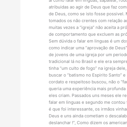
ai como falar em linguas, sapatear, rod
atribuidas ao agir de Deus que faz c
de Deus, como se isto fosse possivel. 
tomados os não crentes com relação ao
muitas vezes a “igreja” não aceita a pr
de comportamento que excluem as próp
Sem dúvida o falar em linguas é um dos
como indicar uma “aprovação de Deus”
de jovens de uma igreja por um periodo
tradicional lá no Brasil e ele era sem
tinha “um culto de fogo” na igreja dele
buscar o “batismo no Espirito Santo” e
cordato e respeitoso buscou, não o “fa
queria uma experiência mais profunda
eles criam. Passados uns meses ele re
falar em linguas e segundo me contou 
é que foi interessante, os irmãos vin
Deus e uns ainda cometiam o descalabro
deslanchar !”, Como dizem os americano