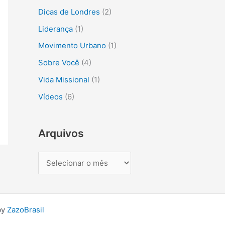
s
Dicas de Londres
(2)
a
Liderança
(1)
r
Movimento Urbano
(1)
p
Sobre Você
(4)
o
r
Vida Missional
(1)
:
Vídeos
(6)
Arquivos
by
ZazoBrasil