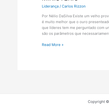
UMA
Liderança
/
Carlos Rizzon
POSSÍVEL
MUDANÇA
Por Nélio DaSilva Existe um velho prov
DE
é muito melhor que o ouro presentead
MINISTÉRIO
que líderes tem me perguntado com um
são os parâmetros que necessariament
Read More »
Copyright ©