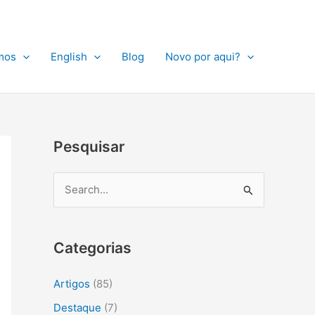
A
r
q
mos
English
Blog
Novo por aqui?
u
i
v
o
Pesquisar
s
P
e
s
Categorias
q
u
Artigos
(85)
i
Destaque
(7)