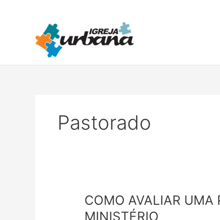
Ir
para
o
conteúdo
Pastorado
COMO
COMO AVALIAR UMA 
AVALIAR
MINISTÉRIO