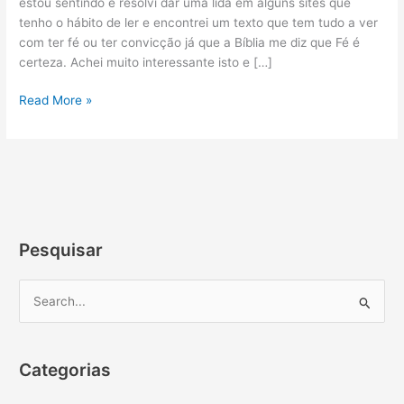
estou sentindo e resolvi dar uma lida em alguns sites que
tenho o hábito de ler e encontrei um texto que tem tudo a ver
com ter fé ou ter convicção já que a Bíblia me diz que Fé é
certeza. Achei muito interessante isto e […]
Read More »
Pesquisar
P
e
s
Categorias
q
u