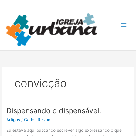
Ir
A
para
r
o
q
conteúdo
u
i
v
o
s
convicção
Dispensando o dispensável.
Dispensando
o
Artigos
/
Carlos Rizzon
dispensável.
Eu estava aqui buscando escrever algo expressando o que