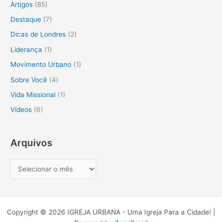
Artigos
(85)
i
Destaque
(7)
s
Dicas de Londres
(2)
a
Liderança
(1)
r
Movimento Urbano
(1)
p
o
Sobre Você
(4)
r
Vida Missional
(1)
:
Vídeos
(6)
Arquivos
Copyright © 2026 IGREJA URBANA - Uma Igreja Para a Cidade! |