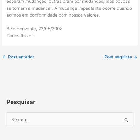
esperam mudanças, outras oram por mudanças, mas poucas
se tornam a mudança”. A mudança impactante ocorre quando
agimos em conformidade com nossos valores.
Belo Horizonte, 22/05/2008
Carlos Rizzon
←
Post anterior
Post seguinte
→
Pesquisar
P
e
s