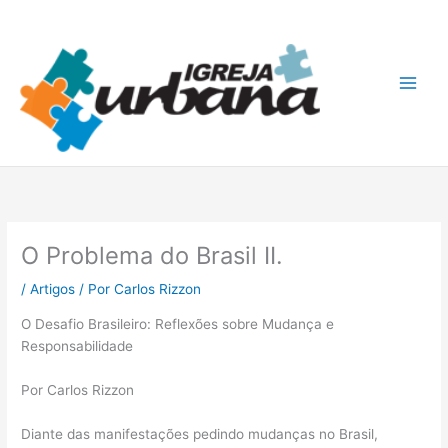
Ir
A
para
r
o
q
conteúdo
u
i
v
o
s
O Problema do Brasil II.
/
Artigos
/ Por
Carlos Rizzon
O Desafio Brasileiro: Reflexões sobre Mudança e
Responsabilidade
Por Carlos Rizzon
Diante das manifestações pedindo mudanças no Brasil,