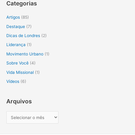
Categorias
q
u
Artigos
(85)
i
Destaque
(7)
s
Dicas de Londres
(2)
a
Liderança
(1)
r
Movimento Urbano
(1)
p
o
Sobre Você
(4)
r
Vida Missional
(1)
:
Vídeos
(6)
Arquivos