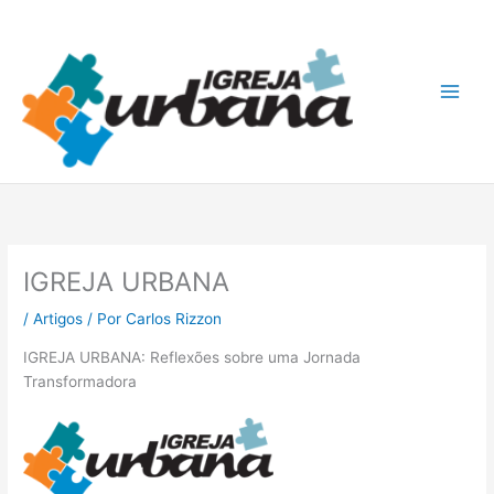
Ir
A
para
r
o
q
conteúdo
u
i
v
o
s
IGREJA URBANA
/
Artigos
/ Por
Carlos Rizzon
IGREJA URBANA: Reflexões sobre uma Jornada
Transformadora