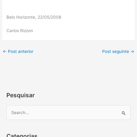
Belo Horizonte, 22/05/2008
Carlos Rizzon
←
Post anterior
Post seguinte
→
Pesquisar
P
e
s
Categorias