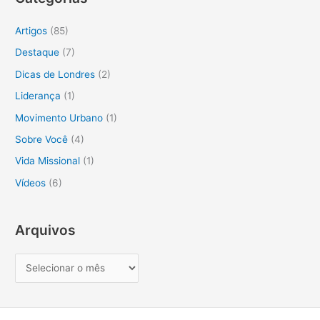
q
u
Artigos
(85)
i
Destaque
(7)
s
Dicas de Londres
(2)
a
Liderança
(1)
r
Movimento Urbano
(1)
p
o
Sobre Você
(4)
r
Vida Missional
(1)
:
Vídeos
(6)
Arquivos