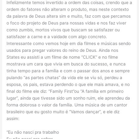
Infelizmente temos invertido a ordem das coisas, crendo que a
ordem do fatores não alteram o produto, mas neste contexto
da palavra de Deus altera sim e muito, faz com que percamos
o foco do projeto de Deus para nossas vidas e nos faz viver
como zumbis, mortos vivos que buscam se satisfazer ou
satisfazer a carne e a vaidade com algo concreto.
Interessante como vemos hoje em dia filmes e músicas sendo
usados para pregar valores do reino de Deus. Ainda nos
States eu assisti a um filme de nome “CLICK” e no filme
mostrava um cara que vivia em busca do sucesso, e nunca
tinha tempo para a família e com o passar dos anos e sempre
pulando “as partes chatas” da vida ele se viu só, perdeu a
esposa, os pais, estava perdendo o que ele mais amava, e no
final do filme ele diz: “Family First”ou “A família em primeiro
lugar”, ainda que tivesse sido um sonho ruim, ele aprendeu da
forma dolorosa o valor da família. Uma música de um cantor
brasileiro que eu gosto muito é “Vamos dançar”, e ele diz
assim:
“Eu não nasci pra trabalho
Eu não nasci pra sofrer