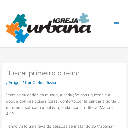
Ir
A
para
r
o
q
conteúdo
u
i
v
o
s
Buscai primeiro o reino
/
Artigos
/ Por
Carlos Rizzon
“mas os cuidados do mundo, a sedução das riquezas e a
cobiça doutras coisas (casa, conforto,conta bancaria gorda),
entrando, sufocam a palavra, e ela fica infrutífera.”Marcos
4:19
Tenho visto uma leva de pessoas se matando de trabalhar,