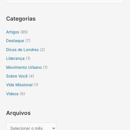
e
s
Categorias
q
u
Artigos
(85)
i
Destaque
(7)
s
Dicas de Londres
(2)
a
Liderança
(1)
r
Movimento Urbano
(1)
p
o
Sobre Você
(4)
r
Vida Missional
(1)
:
Vídeos
(6)
Arquivos