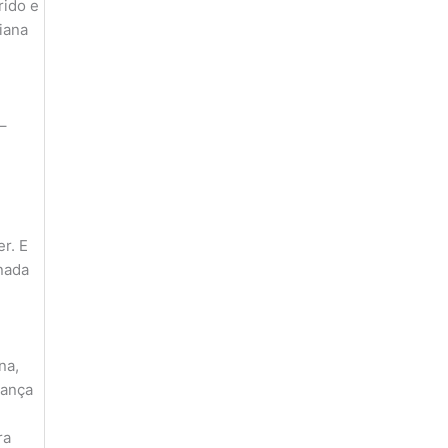
rido e
iana
–
r. E
 nada
na,
rança
ra