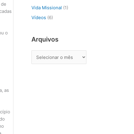
 de
r
Vida Missional
(1)
icadas
:
Vídeos
(6)
ou o
Arquivos
a, as
cípio
 do
mo
a