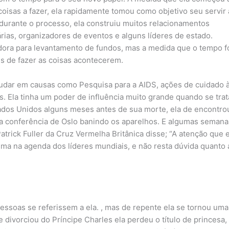
 coisas a fazer, ela rapidamente tomou como objetivo seu servir 
 durante o processo, ela construiu muitos relacionamentos
rias, organizadores de eventos e alguns líderes de estado.
dora para levantamento de fundos, mas a medida que o tempo f
s de fazer as coisas acontecerem.
judar em causas como Pesquisa para a AIDS, ações de cuidado 
 Ela tinha um poder de influência muito grande quando se trat
stados Unidos alguns meses antes de sua morte, ela de encontr
a conferência de Oslo banindo os aparelhos. E algumas semana
trick Fuller da Cruz Vermelha Britânica disse; “A atenção que e
lema na agenda dos líderes mundiais, e não resta dúvida quanto 
essoas se referissem a ela. , mas de repente ela se tornou uma
e divorciou do Príncipe Charles ela perdeu o título de princesa