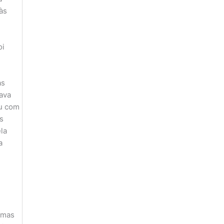
às
oi
às
ava
ou com
s
la
a
, mas