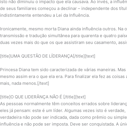
isto não diminuiu o impacto que ela causava. Ao invés, a influ
de seus familiares começou a declinar – independente dos tít
indistintamente entendeu a Lei da Influência.
Ironicamente, mesmo morta Diana ainda influência outros. Na o
transmissão e tradução simultânea para quarenta e quatro paí
duas vezes mais do que os que assistiram seu casamento, assist
[title]UMA QUESTÃO DE LÍDERANÇA
[/title][text]
Princesa Diana tem sido caracterizada de várias maneiras. Mas a
mesmo assim era o que ela era. Para finalizar ela fez as coisas
mais, nada menos.[/text]
[title]O QUE LIDERÂNÇA NÃO É [/title][text]
As pessoas normalmente têm conceitos errados sobre lideranç
eles já pensam: este é um líder. Algumas vezes isto é verdade, 
verdadeira não pode ser indicada, dada como prêmio ou simpl
influência e não pode ser imposta. Deve ser conquistada. A ún