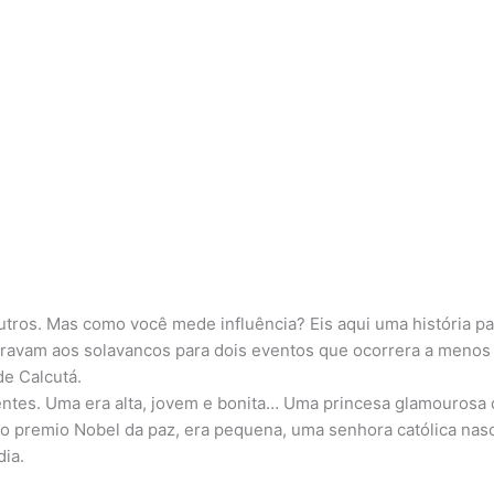
Home
Quem so
utros. Mas como você mede influência? Eis aqui uma história pa
meravam aos solavancos para dois eventos que ocorrera a menos
e Calcutá.
ntes. Uma era alta, jovem e bonita… Uma princesa glamourosa 
 do premio Nobel da paz, era pequena, uma senhora católica nas
dia.