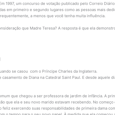
. Em 1997, um concurso de votação publicado pelo Correio Diário
adas em primeiro e segundo lugares como as pessoas mais ded
frequentemente, a menos que você tenha muita influência.
nsideração que Madre Teresa? A resposta é que ela demonstr
]
uando se casou com o Príncipe Charles da Inglaterra.
 casamento de Diana na Catedral Saint Paul. E desde aquele di
mum que chegou a ser professora de jardim de infância. A prin
nção que ela e seu novo marido estavam recebendo. No começo
o feliz exercendo suas responsabilidades de primeira dama co
 com o tempo para o seu novo papel. À medida que ela começou 