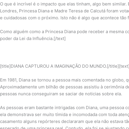
O que é incrível é o impacto que elas tinham, algo bem similar
Londres, Princesa Diana e Madre Teresa de Calcutá foram vot
e cuidadosas com o próximo. Isto não é algo que acontece tão 
Como alguém como a Princesa Diana pode receber a mesma co
poder da Lei da Influência.[/text]
[title]DIANA CAPTUROU A IMAGINAÇÃO DO MUNDO.[/title][text
Em 1981, Diana se tornou a pessoa mais comentada no globo, q
Aproximadamente um bilhão de pessoas assistiu à cerimônia de
pessoas nunca conseguiram se saciar de noticias sobre ela.
As pessoas eram bastante intrigadas com Diana, uma pessoa co
ela demonstrava ser muito tímida e incomodada com toda ate
casamento alguns repórteres declararam que ela não estava tã
esperado de uma princesa real. Contudo, ela foi se ajustando