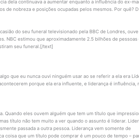
ência dela continuava a aumentar enquanto a influência do ex-ma
ulos de nobreza e posições ocupadas pelos mesmos. Por quê? D
casião do seu funeral televisionado pela BBC de Londres, ouve
ses. NBC estimou que aproximadamente 2.5 bilhões de pessoas 
iram seu funeral.[/text]
lgo que eu nunca ouvi ninguém usar ao se referir a ela era Líde
 acontecerem porque ela era influente, e liderança é influência,
a. Quando eles ouvem alguém que tem um título que impressio
mas título não tem muito a ver quando o assunto é liderar. Lide
esmente passada a outra pessoa. Liderança vem somente de
ica coisa que um título pode comprar é um pouco de tempo – pa