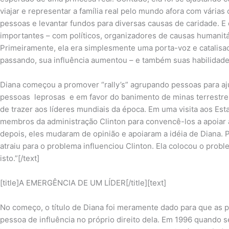
viajar e representar a família real pelo mundo afora com várias
pessoas e levantar fundos para diversas causas de caridade. E
importantes – com políticos, organizadores de causas humanitá
Primeiramente, ela era simplesmente uma porta-voz e catalisa
passando, sua influência aumentou – e também suas habilidade
Diana começou a promover “rally’s” agrupando pessoas para a
pessoas leprosas e em favor do banimento de minas terrestres.
de trazer aos líderes mundiais da época. Em uma visita aos E
membros da administração Clinton para convencê-los a apoiar 
depois, eles mudaram de opinião e apoiaram a idéia de Diana. Pa
atraiu para o problema influenciou Clinton. Ela colocou o prob
isto.”[/text]
[title]A EMERGÊNCIA DE UM LÍDER[/title][text]
No começo, o título de Diana foi meramente dado para que as p
pessoa de influência no próprio direito dela. Em 1996 quando s