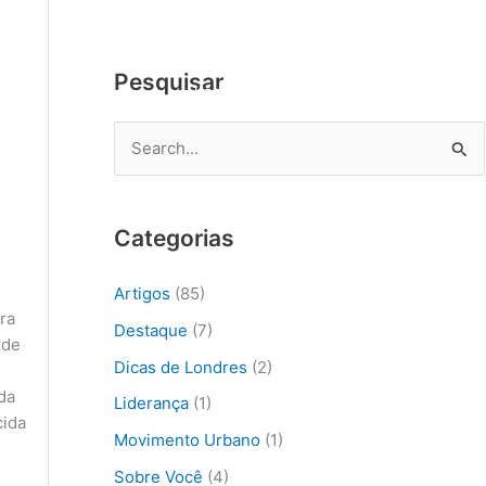
A
r
Pesquisar
q
mos
English
Blog
Novo por aqui?
u
i
P
v
e
o
s
Categorias
s
q
u
Artigos
(85)
i
ra
Destaque
(7)
 de
s
Dicas de Londres
(2)
a
da
Liderança
(1)
r
cida
Movimento Urbano
(1)
p
Sobre Você
(4)
o